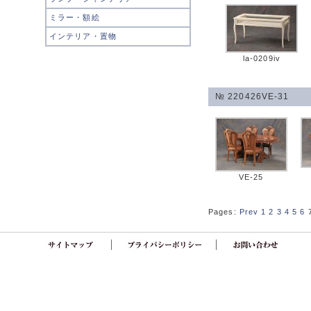
ミラー・額絵
インテリア・置物
la-0209iv
№ 220426VE-31
VE-25
Pages:
Prev
1
2
3
4
5
6