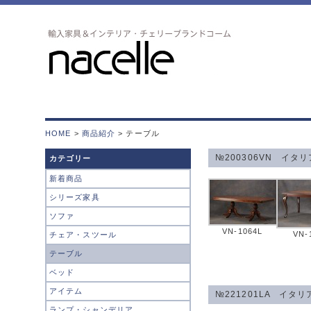
HOME
>
商品紹介
> テーブル
№200306VN イタ
カテゴリー
新着商品
シリーズ家具
ソファ
VN-1064L
VN-
チェア・スツール
テーブル
ベッド
アイテム
№221201LA イタ
ランプ・シャンデリア