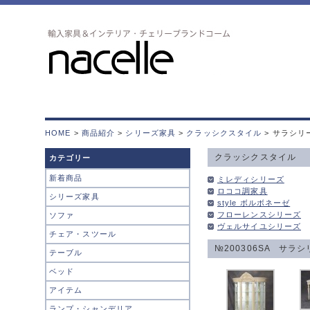
HOME
>
商品紹介
>
シリーズ家具
>
クラッシクスタイル
> サラシリ
クラッシクスタイル
カテゴリー
新着商品
ミレディシリーズ
ロココ調家具
シリーズ家具
style ボルボネーゼ
フローレンスシリーズ
ソファ
ヴェルサイユシリーズ
チェア・スツール
№200306SA サラ
テーブル
ベッド
アイテム
ランプ・シャンデリア