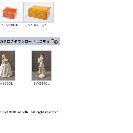
VP-0228OR
vp-0430ye
V-2363L
SV-2340L