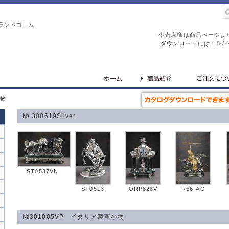
小売店様は商品ページよ
ダウンロードにはＩＤ/
置物
№ 300619Silver
ST0537VN
ST0513
ORP828V
R66-AO
№301005VP イタリア製革小物