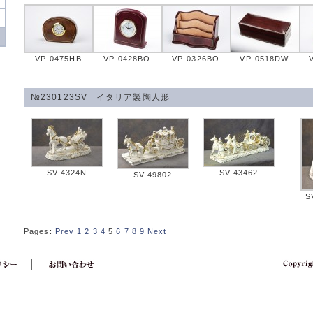
VP-0475HB
VP-0428BO
VP-0326BO
VP-0518DW
№230123SV イタリア製陶人形
SV-4324N
SV-43462
SV-49802
S
Pages:
Prev
1
2
3
4
5
6
7
8
9
Next