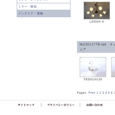
ミラー・額絵
インテリア・置物
LS5504-6
№230127TB-ta
ェア
TB35024130
Pages:
Prev
1
2
3
4
5
6