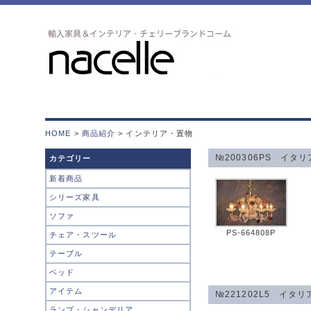
HOME
>
商品紹介
> インテリア・置物
№200306PS イタ
カテゴリー
新着商品
シリーズ家具
ソファ
PS-664808P
チェア・スツール
テーブル
ベッド
アイテム
№221202L5 イ
ランプ・シャンデリア